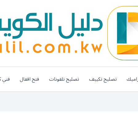
اميك
تصليح تكييف
تصليح تلفونات
فتح اقفال
فني ك