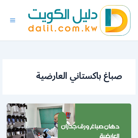
خطي
لى
لمحتوى
صباغ باكستاني العارضية