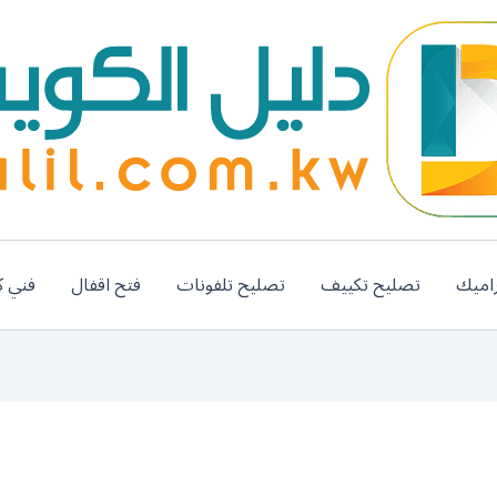
اميك
تصليح تكييف
تصليح تلفونات
فتح اقفال
فني ك