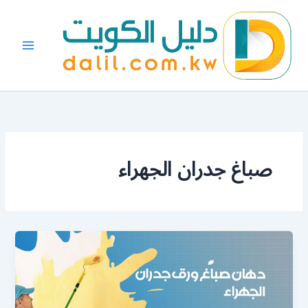
خطي
لى
لمحتوى
صباغ جدران الجهراء