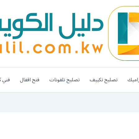
اميك
تصليح تكييف
تصليح تلفونات
فتح اقفال
فني ك