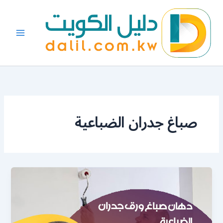
خطي
لى
لمحتوى
صباغ جدران الضباعية