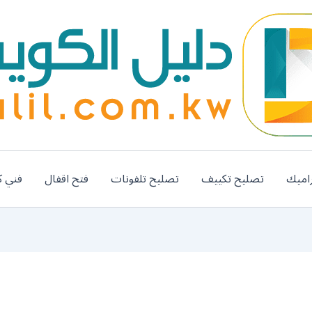
اميك
تصليح تكييف
تصليح تلفونات
فتح اقفال
فني ك