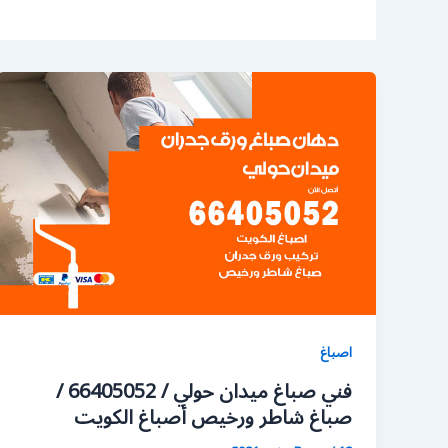
اصباغ
فني صباغ ميدان حولي / 66405052 /
صباغ شاطر ورخيص أصباغ الكويت