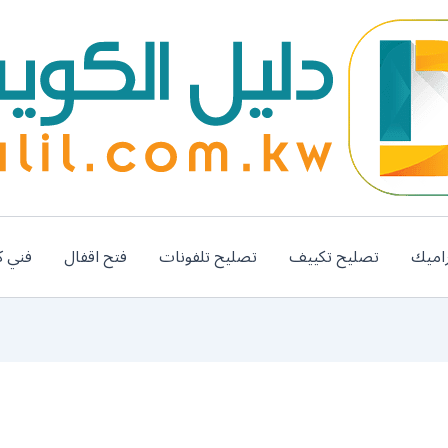
اميك
تصليح تكييف
تصليح تلفونات
فتح اقفال
فني ك