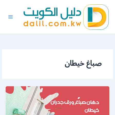
خطي
لى
لمحتوى
صباغ خيطان