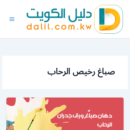
خطي
لى
لمحتوى
صباغ رخيص الرحاب