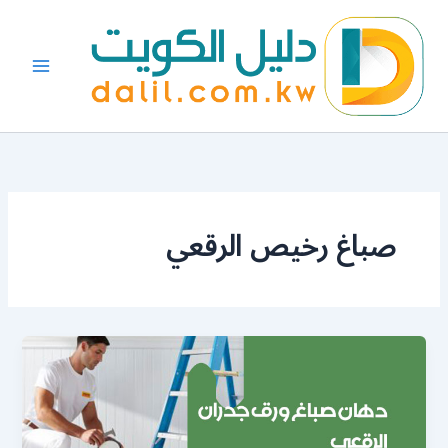
خطي
لى
لمحتوى
صباغ رخيص الرقعي