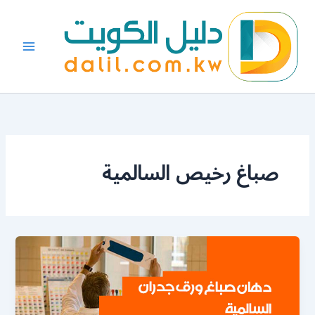
خطي
لى
لمحتوى
صباغ رخيص السالمية