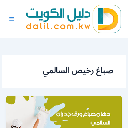
خطي
لى
لمحتوى
صباغ رخيص السالمي