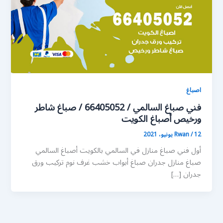
اصباغ
فني صباغ السالمي / 66405052 / صباغ شاطر
ورخيص أصباغ الكويت
12 يونيو، 2021
/
Rwan
أول فني صباغ منازل في السالمي بالكويت أصباغ السالمي
صباغ منازل جدران صباغ أبواب خشب غرف نوم تركيب ورق
جدران […]