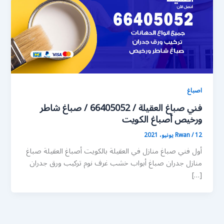
اصباغ
فني صباغ العقيلة / 66405052 / صباغ شاطر
ورخيص أصباغ الكويت
12 يونيو، 2021
/
Rwan
أول فني صباغ منازل في العقيلة بالكويت أصباغ العقيلة صباغ
منازل جدران صباغ أبواب خشب غرف نوم تركيب ورق جدران
[…]