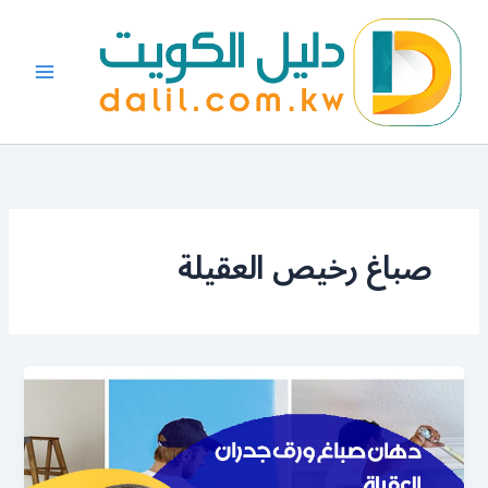
خطي
لى
لمحتوى
صباغ رخيص العقيلة