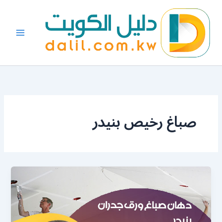
خطي
لى
لمحتوى
صباغ رخيص بنيدر