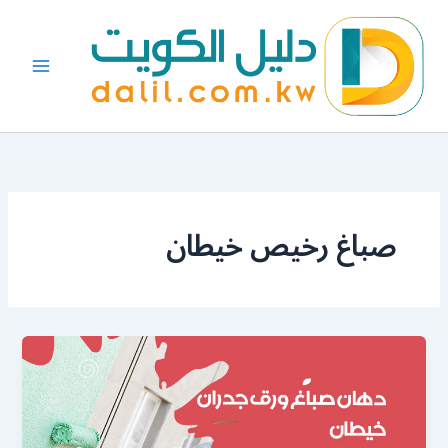
خطي
لى
لمحتوى
صباغ رخيص خيطان