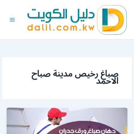
خطي
لى
لمحتوى
صباغ رخيص مدينة صباح
الاحمد