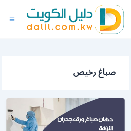
خطي
لى
لمحتوى
صباغ رخيص