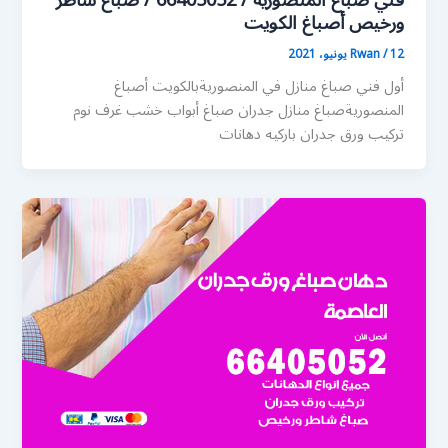
فني صباغ المنصورية / 66405052 / صباغ شاطر
ورخيص أصباغ الكويت
12 يونيو، 2021
/
Rwan
أول فني صباغ منازل في المنصوريةبالكويت أصباغ
المنصوريةصباغ منازل جدران صباغ أبواب خشب غرف نوم
تركيب ورق جدران باركيه دهانات