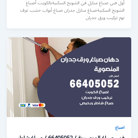
أول فني صباغ منازل في الشويخ السكنيةبالكويت أصباغ
الشويخ السكنيةصباغ منازل جدران صباغ أبواب خشب غرف
نوم تركيب ورق جدران
اصباغ