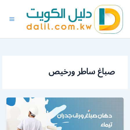
خطي
لى
لمحتوى
صباغ ساطر ورخيص