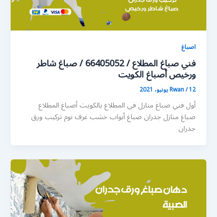
اصباغ
فني صباغ المطلاع / 66405052 / صباغ شاطر
ورخيص أصباغ الكويت
12 يونيو، 2021
/
Rwan
أول فني صباغ منازل في المطلاع بالكويت أصباغ المطلاع
صباغ منازل جدران صباغ أبواب خشب غرف نوم تركيب ورق
جدران