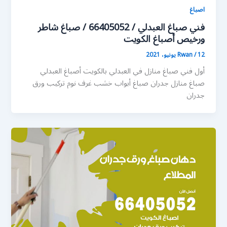
اصباغ
فني صباغ العبدلي / 66405052 / صباغ شاطر
ورخيص أصباغ الكويت
12 يونيو، 2021
/
Rwan
أول فني صباغ منازل في العبدلي بالكويت أصباغ العبدلي
صباغ منازل جدران صباغ أبواب خشب غرف نوم تركيب ورق
جدران