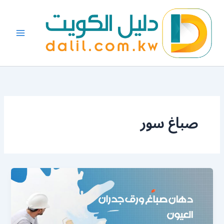
خطي
لى
لمحتوى
صباغ سور