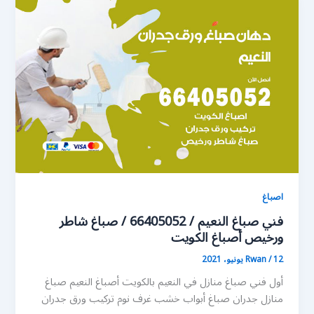
اصباغ
فني صباغ النعيم / 66405052 / صباغ شاطر
ورخيص أصباغ الكويت
12 يونيو، 2021
/
Rwan
أول فني صباغ منازل في النعيم بالكويت أصباغ النعيم صباغ
منازل جدران صباغ أبواب خشب غرف نوم تركيب ورق جدران