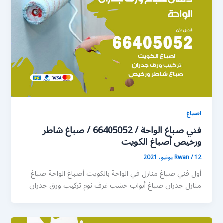
اصباغ
فني صباغ الواحة / 66405052 / صباغ شاطر
ورخيص أصباغ الكويت
12 يونيو، 2021
/
Rwan
أول فني صباغ منازل في الواحة بالكويت أصباغ الواحة صباغ
منازل جدران صباغ أبواب خشب غرف نوم تركيب ورق جدران