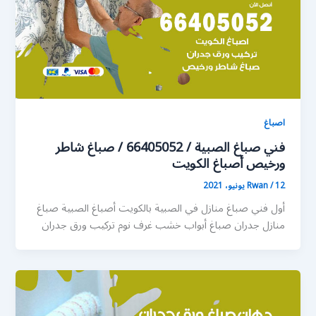
اصباغ
فني صباغ الصبية / 66405052 / صباغ شاطر
ورخيص أصباغ الكويت
12 يونيو، 2021
/
Rwan
أول فني صباغ منازل في الصبية بالكويت أصباغ الصبية صباغ
منازل جدران صباغ أبواب خشب غرف نوم تركيب ورق جدران