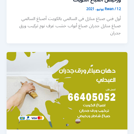
12 يونيو، 2021
/
Rwan
أول فني صباغ منازل في السالمي بالكويت أصباغ السالمي
صباغ منازل جدران صباغ أبواب خشب غرف نوم تركيب ورق
جدران