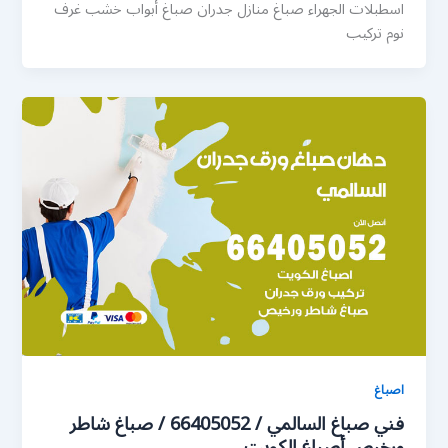
اسطبلات الجهراء صباغ منازل جدران صباغ أبواب خشب غرف
نوم تركيب
اصباغ
فني صباغ السالمي / 66405052 / صباغ شاطر
ورخيص أصباغ الكويت