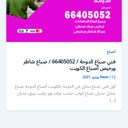
اصباغ
فني صباغ الدوحة / 66405052 / صباغ شاطر
ورخيص أصباغ الكويت
12 يونيو، 2021
/
Rwan
أول فني صباغ منازل في الدوحة بالكويت أصباغ الدوحة صباغ
منازل جدران صباغ أبواب خشب غرف نوم تركيب ورق جدران
[…]