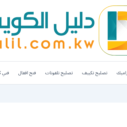
اميك
تصليح تكييف
تصليح تلفونات
فتح اقفال
فني ك