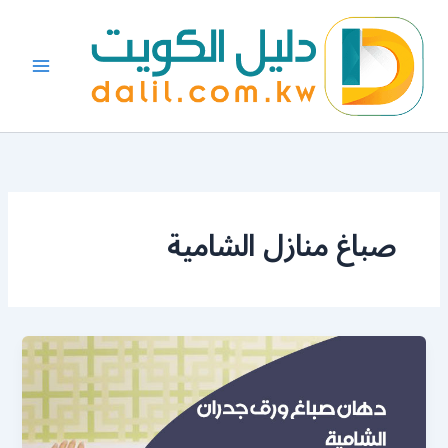
خطي
لى
لمحتوى
صباغ منازل الشامية