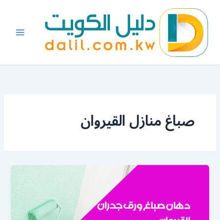
خطي
لى
لمحتوى
صباغ منازل القيروان