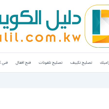
اميك
تصليح تكييف
تصليح تلفونات
فتح اقفال
فني ك