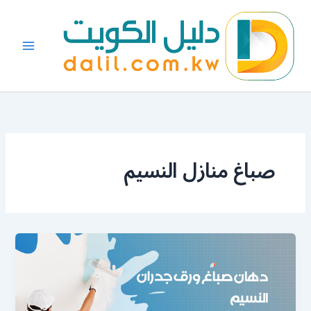
خطي
لى
لمحتوى
صباغ منازل النسيم