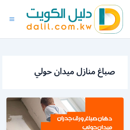
خطي
لى
لمحتوى
صباغ منازل ميدان حولي