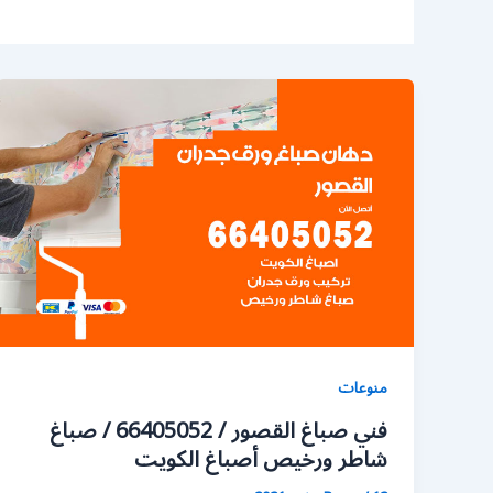
منوعات
فني صباغ القصور / 66405052 / صباغ
شاطر ورخيص أصباغ الكويت