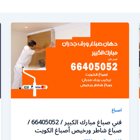
اصباغ
فني صباغ مبارك الكبير / 66405052 /
صباغ شاطر ورخيص أصباغ الكويت