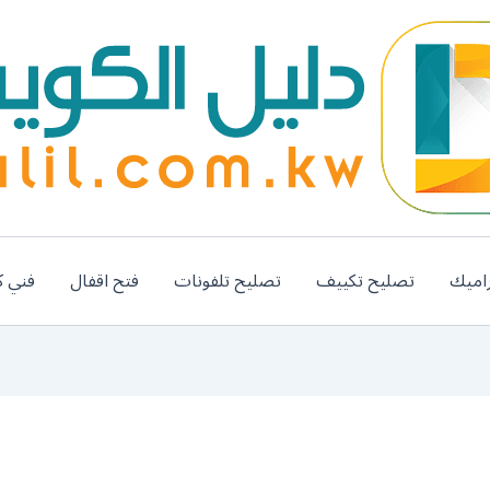
اميك
تصليح تكييف
تصليح تلفونات
فتح اقفال
فني ك