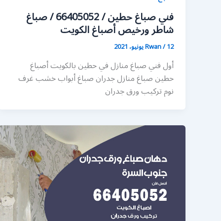
فني صباغ حطين / 66405052 / صباغ
شاطر ورخيص أصباغ الكويت
12 يونيو، 2021
/
Rwan
أول فني صباغ منازل في حطين بالكويت أصباغ
حطين صباغ منازل جدران صباغ أبواب خشب غرف
نوم تركيب ورق جدران