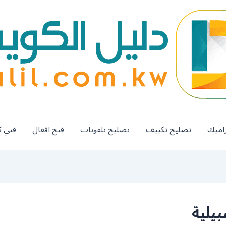
اميك
تصليح تكييف
تصليح تلفونات
فتح اقفال
فني ك
يلية