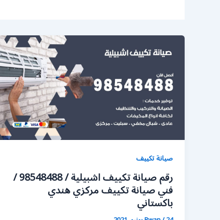
صيانة تكييف
رقم صيانة تكييف اشبيلية / 98548488 /
فني صيانة تكييف مركزي هندي
باكستاني
24 يونيو، 2021
/
Rwan