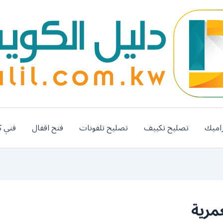
اميك
تصليح تكييف
تصليح تلفونات
فتح اقفال
فني ك
مرية