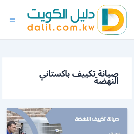
خطي
لى
لمحتوى
صيانة تكييف باكستاني
النهضة