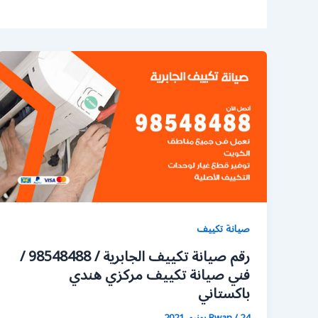
صيانة تكييف
رقم صيانة تكييف الجابرية / 98548488 /
فني صيانة تكييف مركزي هندي
باكستاني
24 يونيو، 2021
/
Rwan