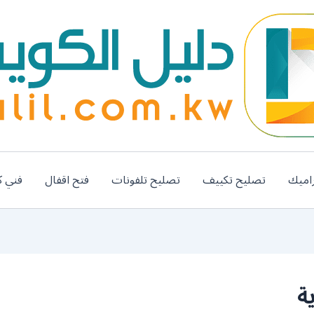
اميك
تصليح تكييف
تصليح تلفونات
فتح اقفال
فني ك
ة