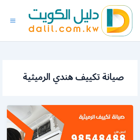
خطي
لى
لمحتوى
صيانة تكييف هندي الرميثية