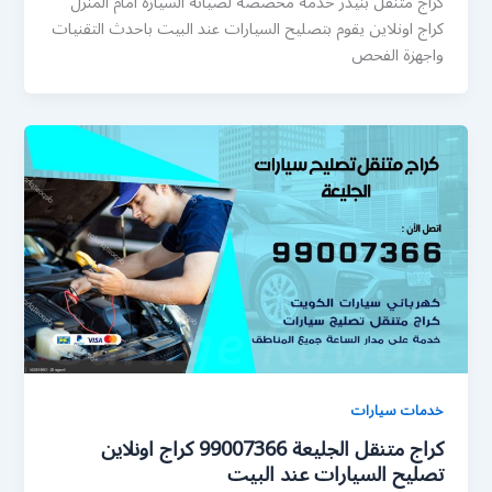
كراج متنقل بنيدر خدمة مخصصة لصيانة السيارة امام المنزل
كراج اونلاين يقوم بتصليح السيارات عند البيت باحدث التقنيات
واجهزة الفحص
خدمات سيارات
كراج متنقل الجليعة 99007366 كراج اونلاين
تصليح السيارات عند البيت