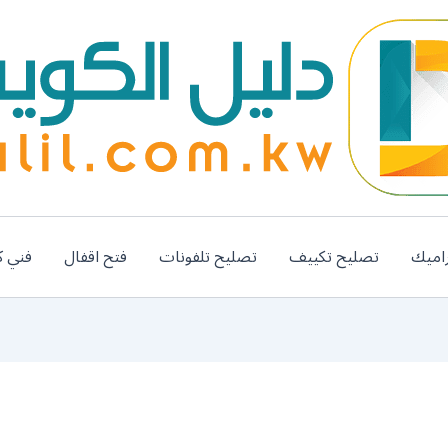
اميك
تصليح تكييف
تصليح تلفونات
فتح اقفال
فني ك