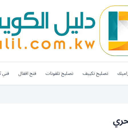
اميك
تصليح تكييف
تصليح تلفونات
فتح اقفال
فني ك
حري