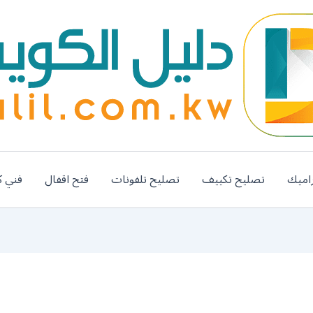
اميك
تصليح تكييف
تصليح تلفونات
فتح اقفال
فني ك