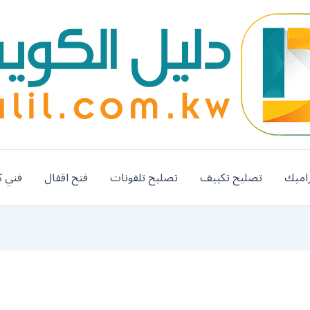
اميك
تصليح تكييف
تصليح تلفونات
فتح اقفال
فني ك