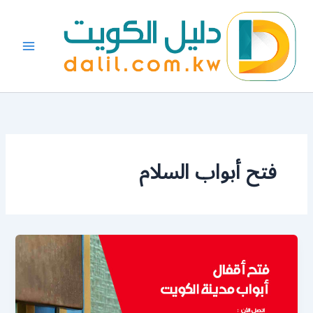
خطي
لى
لمحتوى
فتح أبواب السلام