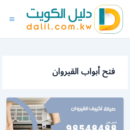
خطي
لى
لمحتوى
فتح أبواب القيروان