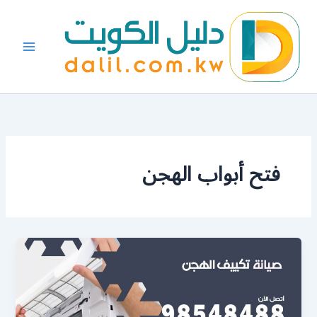
خطي
لى
لمحتوى
فتح أبواب الهجن