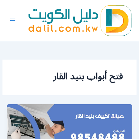
خطي
لى
لمحتوى
فتح أبواب بنيد القار