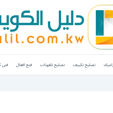
اميك
تصليح تكييف
تصليح تلفونات
فتح اقفال
فني ك