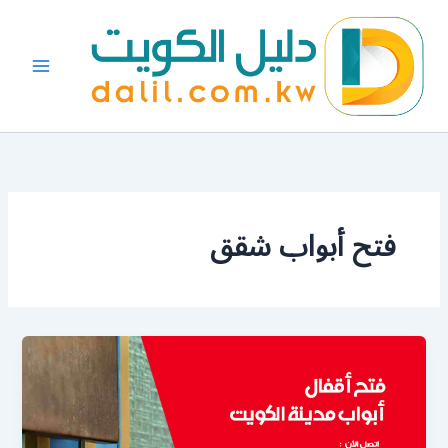
خطي
لى
لمحتوى
فتح أبواب شقق