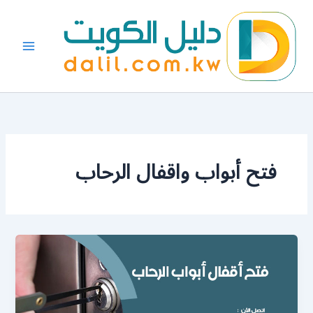
خطي
لى
لمحتوى
فتح أبواب واقفال الرحاب