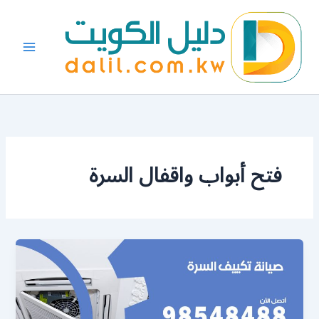
خطي
لى
لمحتوى
فتح أبواب واقفال السرة