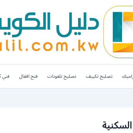
اميك
تصليح تكييف
تصليح تلفونات
فتح اقفال
فني ك
السكنية