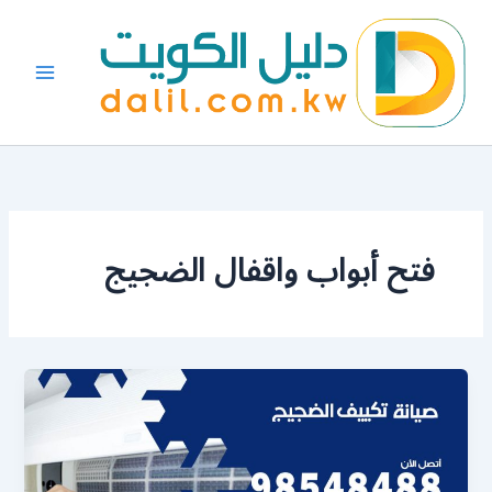
خطي
لى
لمحتوى
فتح أبواب واقفال الضجيج