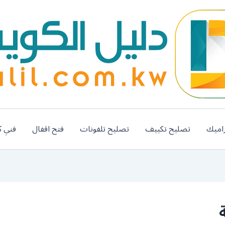
اميك
تصليح تكييف
تصليح تلفونات
فتح اقفال
فني ك