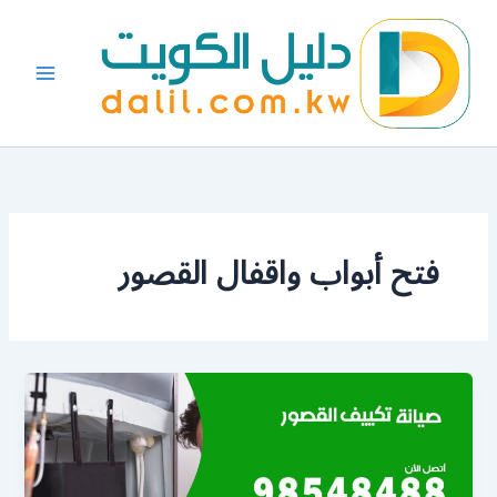
خطي
لى
لمحتوى
فتح أبواب واقفال القصور